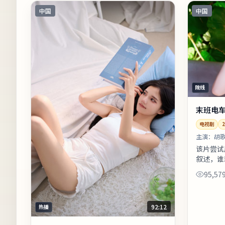
中国
中国
院线
末班电
电视剧
2
主演：
胡歌
该片尝试
叙述，谁
偏慢性，
95,57
节奏可酌
标...
92:12
热播