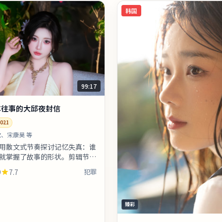
韩国
99:17
车往事的大邱夜封信
021
、宋康昊 等
用散文式节奏探讨记忆失真：谁
就掌握了故事的形状。剪辑节奏
适合愿意沉浸的观众；若偏好快
9
7.7
犯罪
情快进前半。影片中出现的地
臻彩