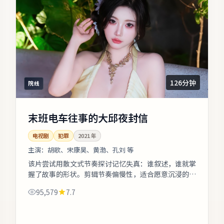
126分钟
院线
末班电车往事的大邱夜封信
电视剧
犯罪
2021
年
主演：
胡歌、宋康昊、黄渤、孔刘 等
该片尝试用散文式节奏探讨记忆失真：谁叙述，谁就掌
握了故事的形状。剪辑节奏偏慢性，适合愿意沉浸的观
众；若偏好快节奏可酌情快进前半。影片中出现的地标
95,579
7.7
多为实景拍摄，旅行爱好者可按图索...