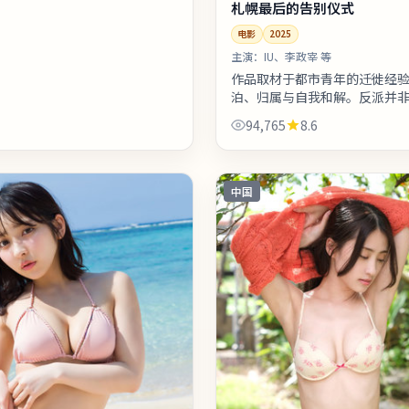
札幌最后的告别仪式
电影
2025
主演：
IU、李政宰 等
作品取材于都市青年的迁徙经
泊、归属与自我和解。反派并
人，动机交代完整，使冲突更
94,765
8.6
感。上线之后口碑分化属正常
议...
中国