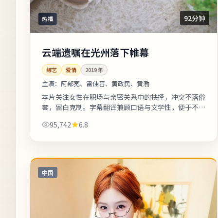
92分钟
热播
云端遗嘱在光州落下帷幕
综艺
爱情
2019
年
主演：
阿部宽、雷佳音、黄政民、黄渤
本片关注女性在职场与亲密关系中的抉择，冲突不落俗
套，留白克制。字幕翻译兼顾口语与文学性，便于不同
年龄段观众理解。适合喜欢细腻叙事与现实质感的观
95,742
6.8
众；若追求纯爽片场面需自行权衡。《...
中国