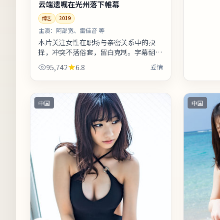
云端遗嘱在光州落下帷幕
综艺
2019
主演：
阿部宽、雷佳音 等
本片关注女性在职场与亲密关系中的抉
择，冲突不落俗套，留白克制。字幕翻译
兼顾口语与文学性，便于不同年龄段观众
95,742
6.8
爱情
理解。适合喜欢细腻叙事与现实质感的观
众...
中国
中国