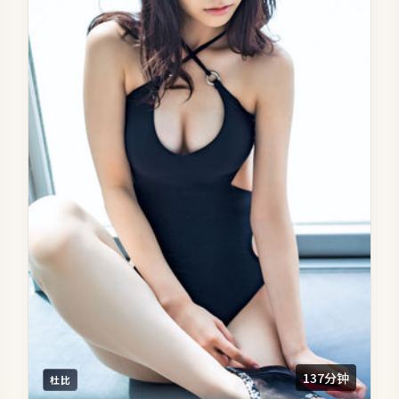
137分钟
杜比