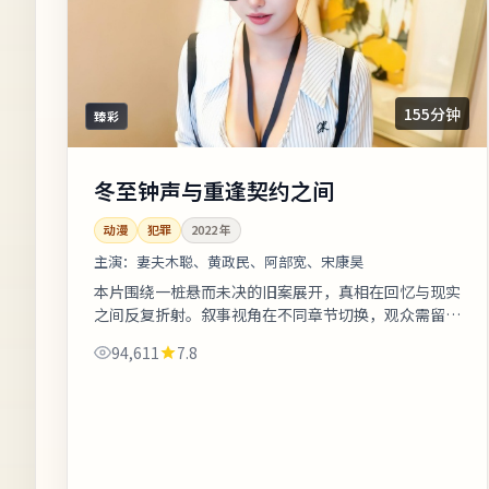
155分钟
臻彩
冬至钟声与重逢契约之间
动漫
犯罪
2022
年
主演：
妻夫木聪、黄政民、阿部宽、宋康昊
本片围绕一桩悬而未决的旧案展开，真相在回忆与现实
之间反复折射。叙事视角在不同章节切换，观众需留意
时间标注以免迷路。片尾字幕包含幕后花絮名单，影迷
94,611
7.8
可向幕后岗位致敬。《冬至钟声与重...