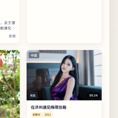
验，关于漂
非脸谱化恶
具现实刺痛
爱情
现象，建
中国
99:34
杜比
在济州遇见梅雨信箱
纪录片
2022