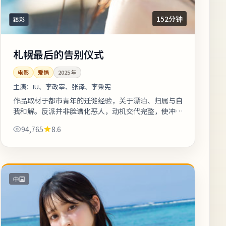
152分钟
臻彩
札幌最后的告别仪式
电影
爱情
2025
年
主演：
IU、李政宰、张译、李秉宪
作品取材于都市青年的迁徙经验，关于漂泊、归属与自
我和解。反派并非脸谱化恶人，动机交代完整，使冲突
更具现实刺痛感。上线之后口碑分化属正常现象，建议
94,765
8.6
亲自观看并形成独立判断。《札幌最...
中国