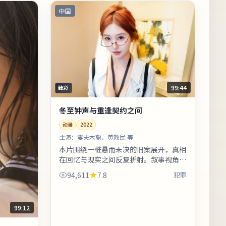
中国
99:44
臻彩
冬至钟声与重逢契约之间
动漫
2022
主演：
妻夫木聪、黄政民 等
本片围绕一桩悬而未决的旧案展开，真相
在回忆与现实之间反复折射。叙事视角在
不同章节切换，观众需留意时间标注以免
94,611
7.8
犯罪
迷路。片尾字幕包含幕后花絮名单，影
迷...
99:12