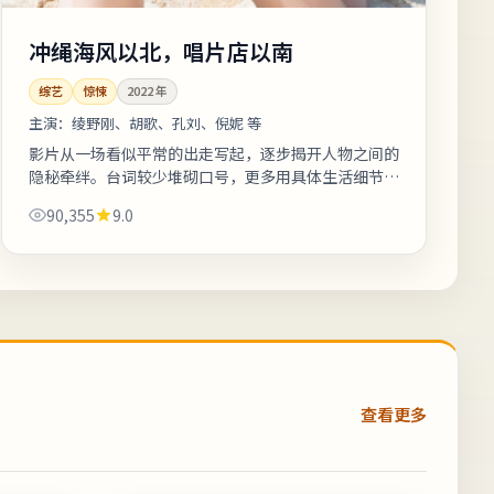
冲绳海风以北，唱片店以南
综艺
惊悚
2022
年
主演：
绫野刚、胡歌、孔刘、倪妮 等
影片从一场看似平常的出走写起，逐步揭开人物之间的
隐秘牵绊。台词较少堆砌口号，更多用具体生活细节支
撑价值观冲突。适合喜欢细腻叙事与现实质感的观众；
90,355
9.0
若追求纯爽片场面需自行权衡。《冲...
查看更多