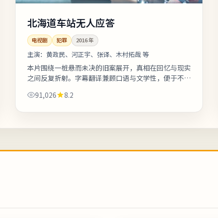
北海道车站无人应答
电视剧
犯罪
2016
年
主演：
黄政民、河正宇、张译、木村拓哉 等
本片围绕一桩悬而未决的旧案展开，真相在回忆与现实
之间反复折射。字幕翻译兼顾口语与文学性，便于不同
年龄段观众理解。若你对东亚都市题材感兴趣，本片的
91,026
8.2
地域符号与文化语境值得关注。《北...